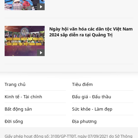
Ngày hội văn hóa các dân tộc Việt Nam
2024 sắp diễn ra tại Quảng Trị
[Tổng Hợp] 6 Quy Định Mới Về Đất Đai,
Nhà Ở Có Hiệu Lực Tháng 8/2024
Trang chủ
Tiêu điểm
Kinh tế - Tài chính
Đấu giá - Đấu thầu
Bất động sản
Sức khỏe - Làm đẹp
WORLDBANK DỰ BÁO KINH TẾ VIỆT
Đời sống
Địa phương
NAM NĂM 2024 VÀ NĂM 2025 | NHỊP
ĐẬP THỊ TRƯỜNG #62
Giấy phép hoạt động số: 3100/GP-TTĐT, ngày 07/09/2021 do Sở Thông