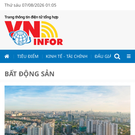
Thứ sáu 07/08/2026 01:05
Trang thông tin điện tử tổng hợp
ƯƠNG
TIÊU ĐIỂM
KINH TẾ - TÀI CHÍNH
ĐẤU GIÁ - ĐẤU THẦ
BẤT ĐỘNG SẢN